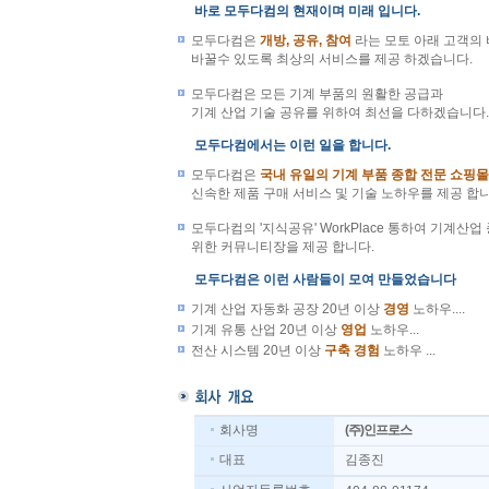
바로모두다컴의현재이며미래입니다.
모두다컴은
개방,공유,참여
라는모토아래고객의
바꿀수있도록최상의서비스를제공하겠습니다.
모두다컴은모든기계부품의원활한공급과
기계산업기술공유를위하여최선을다하겠습니다.
모두다컴에서는이런일을합니다.
모두다컴은
국내유일의기계부품종합전문쇼핑몰(
신속한제품구매서비스및기술노하우를제공합니
모두다컴의'지식공유'WorkPlace통하여기계
위한커뮤니티장을제공합니다.
모두다컴은이런사람들이모여만들었습니다
기계산업자동화공장20년이상
경영
노하우....
기계유통산업20년이상
영업
노하우...
전산시스템20년이상
구축경험
노하우...
회사명
(주)인프로스
대표
김종진