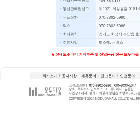
사업자등록번호
404-88-01174
통신판매업신고
제2021-화성봉담-0181
대표전화
070-7802-5990
팩스
070-7802-5988
회사위치
경기도화성시봉담읍효행
주요사업
도소매,서비스
★(주)모주다컴기계부품및산업용품전문모두다몰
회사소개
공지사항
제휴문의
광고문의
입점문의