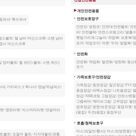
산업안전용품
개인안전용품
안전보호장구
동와셔
/
특수와셔
안전모
/
방한모
/
안전대/안전벨트
/
안
바
/
안전블럭
/
안전스프링고리
/
땀흡수
햇빛가리개/그늘이
/
작업복
/
보호복/
 샘스볼트
/
철 남비 머신스크류
/
스텐 남비
조끼
/
작업조끼
/
자켓
/
우의
/
방열복
/
 접시 머신스크류
안전화
안전화
/
작업화
/
절연화
/
방한화
/
등산
칼 앙카볼트
/
철 유(U) 볼트
/
스텐 유(U)
조기
가죽보호구/안전장갑
가죽장갑
/
등천장갑
/
알곤장갑
/
PVC
사( 기리피스 )
/
목나사
/
양날/외날피스
/
용접장갑
/
라텍스장갑
/
니트릴장갑
/
장갑
/
NBR코팅 그립장갑
/
안전스텐철
그랩써머
/
액티브그립
/
고무장갑
/
절
방유장갑
/
방한/보온장갑
/
용접자켓
/
벳
/
명판리벳
/
지스머리리벳
/
반달머리
(용접)
/
두건(용접)
/
용접우산
호흡/청력보호구
마스크(일반/황사)
/
마스크(방한용)
/
 셋트볼트
/
조절자 볼트
/
지지대볼트/관통