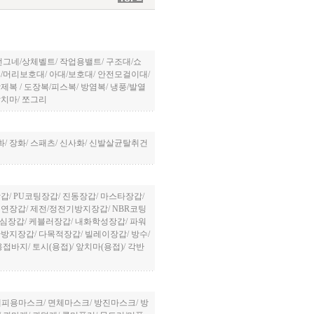
전그네/상체벨트
/
작업용밸트
/
구조대/쇼
/머리보호대
/
아대/보호대
/
안전모걸이대
/
방제복
/
도장복/피스복
/
방염복
/
냉풍/발열
앞치마
/
쪼그리
화
/
장화
/
스패츠
/
신사화
/
신발살균탈취건
장갑
/
PU코팅장갑
/
진동장갑
/
마스타장갑
/
절연장갑
/
제전/정전기방지장갑
/
NBR코팅
심장갑
/
케블러장갑
/
내화학성장갑
/
파워
단방지장갑
/
다목적장갑
/
빌레이장갑
/
방수/
용접바지
/
토시(용접)
/
앞치마(용접)
/
각반
대피용마스크
/
면체마스크
/
방진마스크
/
방