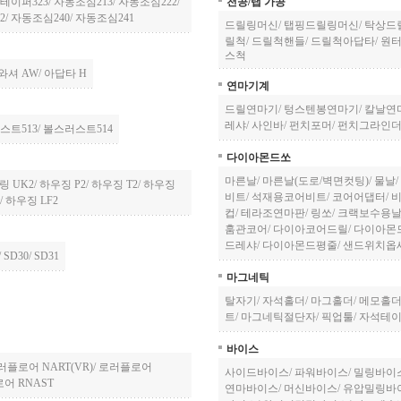
테이퍼323
/
자동조심213
/
자동조심222
/
천공/탭 가공
2
/
자동조심240
/
자동조심241
드릴링머신
/
탭핑드릴링머신
/
탁상드
릴척
/
드릴척핸들
/
드릴척아답타
/
원
스척
와셔 AW
/
아답타 H
연마기계
드릴연마기
/
텅스텐봉연마기
/
칼날연
레샤
/
사인바
/
펀치포머
/
펀치그라인
스트513
/
볼스러스트514
다이아몬드쏘
마른날
/
마른날(도로/벽면컷팅)
/
물날
/
링 UK2
/
하우징 P2
/
하우징 T2
/
하우징
비트
/
석재용코어비트
/
코어어댑터
/
/
하우징 LF2
컵
/
테라조연마판
/
링쏘
/
크랙보수용
훔관코어
/
다이아코어드릴
/
다이아몬
드레샤
/
다이아몬드평줄
/
샌드위치옵
/
SD30
/
SD31
마그네틱
탈자기
/
자석홀더
/
마그홀더
/
메모홀
트
/
마그네틱절단자
/
픽업툴
/
자석테
바이스
러플로어 NART(VR)
/
로러플로어
사이드바이스
/
파워바이스
/
밀링바이
어 RNAST
연마바이스
/
머신바이스
/
유압밀링바