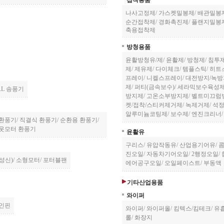
접착용품
나사고정제
/
가스켓밀봉제
/
배관밀봉
순간접착제
/
경화촉진제
/
플랜지밀봉
축용접착제
방청용품
윤활방청유/제
/
윤활제
/
방청제
/
침투
제
/
제유제
/
다이체크
/
템플스틱
/
히트
프레이
/
니켈스프레이
/
대전방지/녹
제
/
퍼티(금속보수)
/
세라믹보수육성
.L 송풍기
방지제
/
고온소부방지제
/
벨트미끄럼
켓/접착/스티커제거제
/
녹제거제
/
석
알루미늄코팅제
/
보수제
/
엔진크리너
 환풍기
/
직결식 환풍기
/
순환용 환풍기
/
웃모터 환풍기
윤활유
구리스
/
유압작동유
/
산업용기어유
/
진오일
/
자동차기어오일
/
2행정오일
/
성신)
/
소형모터
/
포터블팬
에어공구오일
/
오일페이스트
/
부동액
기타산업용품
와이퍼
인핀
와이퍼
/
와이퍼올
/
킴텍스/킴테크
/
유
롤
/
화장지