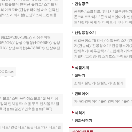
건설공구
드컨트롤모터 인덕션 플러그
/
스피드컨
브레이크모터(단상)
/
터미널박스 인덕션
콤펙터
/
스크리드
/
휘니샤
/
철근벤딩
널박스 리버서블(단상)
/
스피드컨트롤
콘크리트캇타기
/
콘크리트연마기
/
엔
트샤렌치
/
파쇄기
/
바이브레이터
/
바
산업용청소기
220V/380V,50Hz)
/
삼상수직형
산업용청소기(건식)
/
산업용청소기(건
V,50Hz)
/
삼상수평형(440V,60Hz)
/
삼상
기(건습식)
/
진공청소기
/
진공청소기(
Hz)
/
삼상수직형(440V,50Hz)
/
단상수평
압세척기
/
마루광택기
/
고압세척기악
기필터/고정망
/
청소기호스/파이프
/
식품기계
DC Driver
절단기
소세지절단기
/
닭절단기
/
조절좌
컨베이어
육각볼트
/
스텐 육각샘스볼트
/
철 육각 샘
자바라컨베이어
/
롤러컨베이어
/
롤러
장력 렌치볼트
/
스텐 무두 렌치볼트
/
철
육각볼트(열간)
/
건축용볼트(F10T)
세척기
장화세척기
 너트
/
연결너트
/
토글너트/가시너트
/
캡