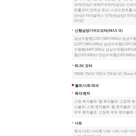
모터(단상)
/
브레이크모터(삼상)
/
스피
트롤모터 인덕션 유닛
/
스피드컨트롤 
(단상)
/
터미널박스 인덕션(삼상)
/
터미
(단상)
신형삼양기어드모터(MAX II)
삼상수평형(220V/380V,60Hz)
/
삼상수평형(
(220V/380V,60Hz)
/
삼상수직형(220V/380
수평형(440V,50Hz)
/
삼상수직형(440V,60
형(220V,60Hz)
/
단상수직형(220V,60Hz)
BLDC모터
TM90
/
TM10
/
TM13
/
TM16
/
AC Driver
/
볼트/너트/와셔
육각/렌치
스텐 육각볼트
/
철 육각볼트
/
고장력 
스볼트
/
스텐 렌치볼트
/
철 렌치볼트
/
고
무두 렌치볼트
/
고장력 무두 렌치볼트
/
너트
육각 너트
/
나이론 너트
/
나비 너트
/
아이