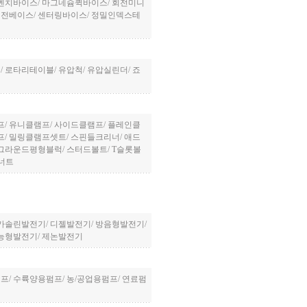
벤치바이스
/
마그네슘퀵바이스
/
회전미니
회전베이스
/
센터링바이스
/
정밀인덱스테
들
/
로타리테이블
/
유압척
/
유압실린더
/
죠
프
/
유니클램프
/
사이드클램프
/
플레인클
프
/
밀링클램프셋트
/
스핀들크리너
/
애드
그라운드평형블럭
/
스터드볼트
/
T슬롯볼
너트
가솔린발전기
/
디젤발전기
/
방음형발전기
/
능형발전기
/
제논발전기
펌프
/
수륙양용펌프
/
농/공업용펌프
/
연료펌