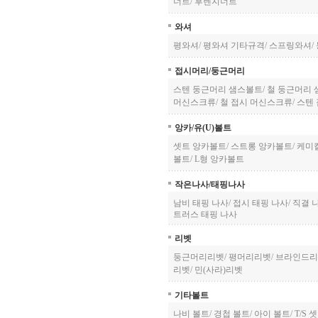
너트
/
후렌지너트
와셔
평와셔
/
평와셔 기타규격
/
스프링와셔
/
접시머리/둥근머리
스텐 둥근머리 샘스볼트
/
철 둥근머리
머신스크류
/
철 접시 머신스크류
/
스텐
앙카/유(U)볼트
셋트 앙카볼트
/
스트롱 앙카볼트
/
케미
볼트
/
L형 앙카볼트
작은나사/태핑나사
남비 태핑 나사
/
접시 태핑 나사
/
직결 나
트러스 태핑 나사
리벳
둥근머리리벳
/
평머리리벳
/
브라인드리
리벳
/
민(사라)리벳
기타볼트
나비 볼트
/
경첩 볼트
/
아이 볼트
/
T/S