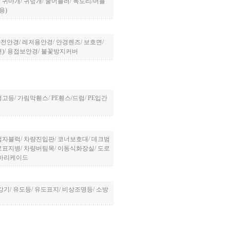
/
귀마개
/
귀덮개
/
쿨머플러
/
목도리/머플
용)
안전안경
/
레저용안경
/
안경렌즈
/
보호면
/
)
/
용접보안경
/
불꽃방지커버
경고등
/
가림막휀스
/
PE휀스/드럼
/
PE입간
점자블럭
/
차량진입판
/
코너보호대
/
데크범
로표지병
/
차량버팀목
/
이동식화장실
/
도로
바리케이드
강기
/
유도등
/
유도표지
/
비상조명등
/
소방