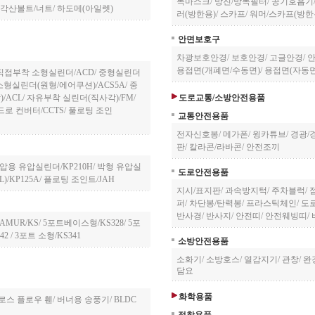
독마스크
/
방진/방독필터
/
공기호흡기
각산볼트/너트
/
하도메(아일렛)
러(방한용)
/
스카프
/
워머/스카프(방한
안면보호구
차광보호안경
/
보호안경
/
고글안경
/
용접면(개폐면/수동면)
/
용접면(자동면
직접부착 소형실린더/ACD
/
중형실린더
소형실린더(원형/에어쿠션)/ACS5A
/
중
/ACL
/
자유부착 실린더(직사각)/FM
/
도로교통/소방안전용품
로 컨버터/CCTS
/
풀로팅 조인
교통안전용품
전자신호봉
/
메가폰
/
윙카튜브
/
경광/
판
/
칼라콘/라바콘
/
안전조끼
압용 유압실린더/KP210H
/
박형 유압실
도로안전용품
/KP125A
/
플로팅 조인트/JAH
지시/표지판
/
과속방지턱
/
주차블럭
/
퍼
/
차단봉/탄력봉
/
프라스틱체인
/
도
반사경
/
반사지
/
안전띠
/
안전웨빙띠
/
AMUR/KS
/
5포트베이스형/KS328
/
5포
42
/
3포트 소형/KS341
소방안전용품
소화기
/
소방호스
/
열감지기
/
관창
/
완
담요
화학용품
로스 플로우 휀
/
버너용 송풍기
/
BLDC