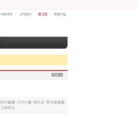
거래내역
고객센터
로그인
회원가입
/
테이블톱
/
스카시톱
/
밴드쏘
/
휴대용줄톱
/
이그젝트쏘