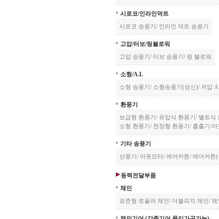
시로코/인라인덕트
시로코 송풍기
/
인라인 덕트 송풍기
고압/터보/링블로워
고압 송풍기
/
터보 송풍기
/
링 블로워
소형/A.L
소형 송풍기
/
소형송풍기(성신)
/
저압 A
환풍기
보급형 환풍기
/
유압식 환풍기
/
밸트식
소형 환풍기
/
천장형 환풍기
/
흡출기/아
기타 송풍기
선풍기
/
아웃모터
/
에어커튼
/
에어커튼(
동력전달부품
체인
표준형 로울러 체인
/
더블피치 체인
/
체
체인기어 (각종기어,풀리가공가능)