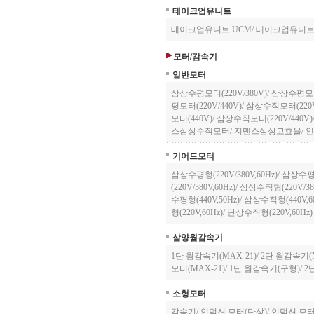
테이크업유니트
테이크업유니트 UCM
/
테이크업유니트 
모터/감속기
일반모터
삼상수평모터(220V/380V)
/
삼상수평모터
평모터(220V/440V)
/
삼상수직모터(220V
모터(440V)
/
삼상수직모터(220V/440V)
스삼상수직모터
/
지멘스삼상고효율
/
인
기어드모터
삼상수평형(220V/380V,60Hz)
/
삼상수평형(
(220V/380V,60Hz)
/
삼상수직형(220V/380
수평형(440V,50Hz)
/
삼상수직형(440V,60
형(220V,60Hz)
/
단상수직형(220V,60Hz)
삼양웜감속기
1단 웜감속기(MAX-21)
/
2단 웜감속기(M
모터(MAX-21)
/
1단 웜감속기(구형)
/
2
소형모터
감속기
/
인덕션 모터(단상)
/
인덕션 모터