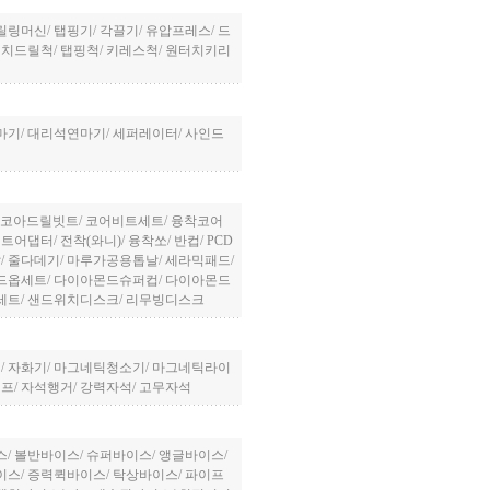
릴링머신
/
탭핑기
/
각끌기
/
유압프레스
/
드
터치드릴척
/
탭핑척
/
키레스척
/
원터치키리
마기
/
대리석연마기
/
세퍼레이터
/
사인드
더
코아드릴빗트
/
코어비트세트
/
융착코어
비트어댑터
/
전착(와니)
/
융착쏘
/
반컵
/
PCD
날
/
줄다데기
/
마루가공용톱날
/
세라믹패드
/
드옵세트
/
다이아몬드슈퍼컵
/
다이아몬드
세트
/
샌드위치디스크
/
리무빙디스크
더
/
자화기
/
마그네틱청소기
/
마그네틱라이
이프
/
자석행거
/
강력자석
/
고무자석
스
/
볼반바이스
/
슈퍼바이스
/
앵글바이스
/
이스
/
증력퀵바이스
/
탁상바이스
/
파이프