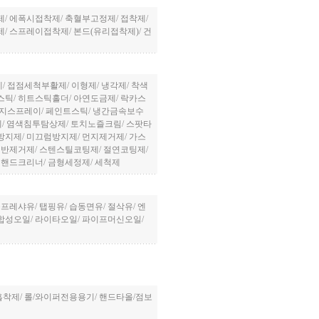
제
/
에폭시접착제
/
축혈부고정제
/
접착제
/
제
/
스프레이접착제
/
본드(유리접착제)
/
건
제
/
접점세척부활제
/
이형제
/
냉각제
/
착색
스틱
/
히트스틱홀더
/
아연도금제
/
락카스
방지스프레이
/
페인트스틱
/
냉간금속보수
제
/
염색침투탐상제
/
토치노즐크림
/
스팟타
방지제
/
미끄럼방지제
/
먼지제거제
/
가스
정반제거제
/
스텐스틸코팅제
/
절연코팅제
/
/
핸드크리너
/
금형세정제
/
세척제
콤프레샤유
/
탭핑유
/
습동면유
/
절삭유
/
엔
합성오일
/
라이타오일
/
파이프머신오일
/
흡착제
/
롤/와이퍼전용용기
/
핸드타올/점보