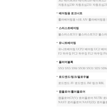
302
/
테이퍼303
/
테이퍼320
/
테이퍼322
/
자동조심230
/
자동조심231
/
자동조심23
베어링용 로크너트
롤러베어링용 너트 AN
/
롤러베어링용 
스러스트베어링
볼스러스트511
/
볼스러스트512
/
볼스러
유니트베어링
유니트베어링 UCP2
/
베어링 UC2
/
베어
F2
/
하우징 FC2
/
하우징 FL2
/
하우징 PA
플러머블록
SN3
/
SN5
/
SN6
/
SN30
/
SN31
/
SD5
/
SD6
로드엔드/링크/필로우볼
로드엔드 JF
/
로드엔드 JM
/
링크 RBL
캠플로어/롤러플로어
캠플로어CF(V)
/
로러플로어 NUTR
/
로
NAST
/
로러플로어 NAST(ZZ)
/
로러플로