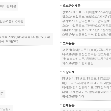
호스관련제품
나마
/
B형 더블
쌍호스
/
에어호스
/
에어릴호스
/
우레탄
질호스
/
코일호스
/
코일호스(에어용)
/
무기호스
/
저압나선호스
/
고압나선호
일반V-풀리 C타입
호스
/
나일론호스
/
자바라호스
/
페인
워터호스릴
/
릴호스
/
호스밴드
/
집게
스텐부속
/
스텐용접부속
/
감압밸브
/
파워록 200형(B)
/
파워록 132형(FA1)
/
파
록 500형(SK)
고무용품
고무판(흑색)
/
고무판(녹색)
/
CR고무
내유고무판
/
도전성고무판
/
생고무판
판
/
볼트방진고무
/
원형방진고무
/
방
피스고무발
/
이형카플링
포장자재
PP밴딩기
/
PP밴드
/
PP로프
/
PET로프
/
바)
/
그라스/세라믹로프
/
테이프
/
라인
테이프
/
전기절연테이프
/
OPP접착테
테이프
/
제전테이프
/
알루미늄테이프
리콘
량용그물망
/
마대
인쇄용품
키/양환키