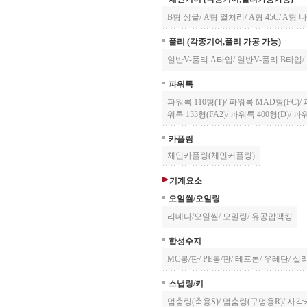
B형 싱글
/
A형 열처리
/
A형 45C
/
A형 
풀리 (각종기어,풀리 가공 가능)
일반V-풀리 A타입
/
일반V-풀리 B타입
/
파워록
파워록 110형(T)
/
파워록 MAD형(FC)
/
워록 133형(FA2)
/
파워록 400형(D)
/
파워
카플링
체인카플링(체인커플링)
기계요소
오일씰/오일링
리데나/오일씰
/
오일링
/
유공압팩킹
합성수지
MC봉/판
/
PE봉/판
/
테프론
/
우레탄
/
실
스냅링/키
멈춤링(축용S)
/
멈춤링(구멍용R)
/
사각