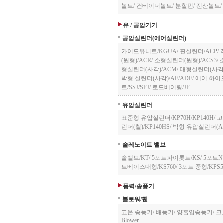
볼트
/
컨테이너볼트
/
분할핀
/
전산볼트
/
유 / 공압기기
공압실린더(에어실린더)
가이드유니트/KGUA
/
핀실린더/ACP
/
(원형)/ACR
/
소형실린더(원형)/ACS3
/
형실린더(사각)/ACM
/
대형실린더(사각)
박형 실린더(사각)/AF/ADF
/
에어 하이드
트/SSJ/SFJ
/
로드베어링/JF
유압실린더
표준형 유압실린더/KP70H/KP140H
/
고
린더(철)/KP140HS
/
박형 유압실린더(AL)
솔레노이트 밸브
솔밸브/KT
/
5포트파이롯트/KS
/
5포트N
트베이스대형/KS760
/
3포트 중형/KPS5
풍력/송풍기
블로워/휀
고온 송풍기
/
배풍기
/
양흡입송풍기
/
크
Blower