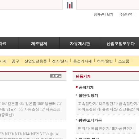
장바구니 보기
주문내역
자료
제조업체
자유게시판
산업포털모두다
기계
공구
산업안전용품
전기/전자
용접기자재
하역/운반
소모품
단품기계
공작기계
절단/컷팅기
 68
/
깊은홈 69
/
깊은홈 160
/
앵귤러 70
/
고속절단기
/
각도절단기
/
금속절단기
복렬 앵귤러 53
/
자동조심 12
/
자동조심
파이프절단기
/
플런지쏘
/
스크롤쏘
/
(중국산)
평면/코너가공
면취기
/
복합면취기
/
홀가공면취기
22
/
NJ23
/
NJ3
/
NJ4
/
NF2
/
NF3
/
테이퍼