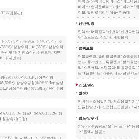
바이스
/
와이어컷팅바이스
/
마그네슘
바이스
/
업다운베이스
/
핸드바이스
/
이블
/
틸팅로터리테이블
/
이송대
TFU(강철판)
선반/밀링
인덱스
/
버티컬척
/
선반척
/
선반척핸
우
/
소프트죠
/
심압대
/
페럴블럭
(380V)
/
삼상수평모터(440V)
/
삼상수
380V)
/
삼상수직모터(380V)
/
삼상수직
클램프툴
/
단상모터
/
지멘스삼상수평모터
/
지멘
더블클램프
/
솔리드클램프
/
스텝클램
버터(지멘스)
램프
/
플레인스크류클램프
/
블럭클램
잭
/
스크류잭
/
스텝블럭
/
레벨링블럭
/
트
/
T슬롯너트
/
카플링너트
/
플랜지드
220V/380V,50Hz)
/
삼상수직형
V,50Hz)
/
삼상수평형(440V,60Hz)
/
삼상
건설/엔진
Hz)
/
삼상수직형(440V,50Hz)
/
단상수평
발전기
인버터무소음발전기
/
저소음발전기
/
오픈형발전기
/
산업형고급발전기
/
지
AX-21)
/
1단 웜모터(MAX-21)
/
2단 웜
펌프/양수기
단 웜감속기(구형)
양수기
/
수중펌프
/
모터펌프
/
가정용
프
/
플렉시블펌프
(삼상)
/
리버서블모터(단상)
/
브레이크