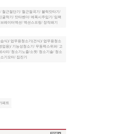
기
/
철근절단기
/
철근절곡기
/
블럭캇타기
/
진굴착기
/
캇타벤더
/
에폭시주입기
/
임팩
이브레이터액션
/
액션스프링
/
장작패기
습식)
/
업무용청소기(건식)
/
업무용청소
영업용)
/
기능성청소기
/
무동력스위퍼
/
고
세사리
/
청소기노즐/소켓
/
청소기솔
/
청소
청소기모터
/
집진기
카페트