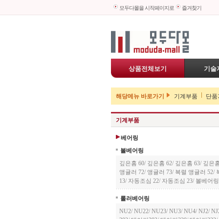
모두다몰을 시작페이지로
즐겨찾기
상품전체보기
기술
해당메뉴 바로가기
기계부품
단품
기계부품
베어링
볼베어링
깊은홈 60
/
깊은홈 62
/
깊은홈 63
/
깊은홈
앵귤러 72
/
앵귤러 73
/
복렬 앵귤러 52
/
13
/
자동조심 22
/
자동조심 23
/
볼베어링
롤러베어링
NU2
/
NU22
/
NU23
/
NU3
/
NU4
/
NJ2
/
NJ