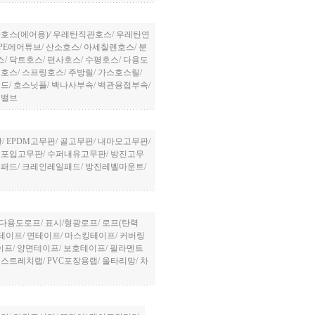
호스(에어용)
/
우레탄직관호스
/
우레탄연
PE에어튜브
/
산소호스
/
아세칠렌호스
/
분
스
/
닥트호스
/
편사호스
/
수평호스
/
다용도
트호스
/
스프링호스
/
주방릴
/
가스호스릴
/
밴드
/
호스닛플
/
백나사부속
/
백관용접부속
/
볼밸브
판
/
EPDM고무판
/
골고무판
/
내마모고무판
/
/
포입고무판
/
수퍼내유고무판
/
방진고무
진패드
/
크레인레일패드
/
방진레벨마운트
/
다용도로프
/
표시/형광로프
/
로프(탄력
테이프
/
면테이프
/
마스킹테이프
/
커버링
이프
/
양면테이프
/
보호테이프
/
필라멘트
/
스트레치랩
/
PVC포장용랩
/
울타리망
/
차