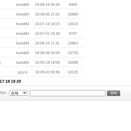
hunid64
19-08-1920:49
9463
hunid64
19-08-0621:02
10980
hunid64
19-07-1916:03
10018
hunid64
19-07-0116:18
9747
hunid64
19-06-1517:31
10962
hunid64
19-06-0816:09
10735
hunid64
19-05-1919:09
10099
]
19-05-0209:36
10135
관리자
17
18
19
20