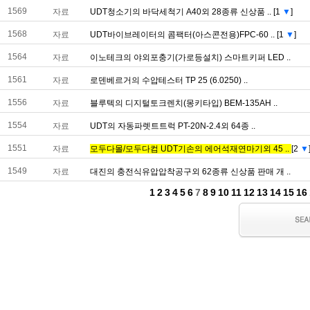
1569
자료
UDT청소기의바닥세척기A40외28종류신상품..
[1
▼
]
1568
자료
UDT바이브레이터의콤팩터(아스콘전용)FPC-60..
[1
▼
]
1564
자료
이노테크의야외포충기(가로등설치)스마트키퍼LED..
1561
자료
로덴베르거의수압테스터TP25(6.0250)..
1556
자료
블루텍의디지털토크렌치(몽키타입)BEM-135AH..
1554
자료
UDT의자동파렛트트럭PT-20N-2.4외64종..
1551
자료
모두다몰/모두다컴UDT기손의에어석재연마기외45..
[2
▼
1549
자료
대진의충전식유압압착공구외62종류신상품판매개..
1
2
3
4
5
6
7
8
9
10
11
12
13
14
15
16