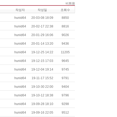
비회원
작성자
작성일
조회수
hunid64
20-03-0818:09
8850
hunid64
20-02-1722:38
8816
hunid64
20-01-2916:06
9026
hunid64
20-01-1413:20
9436
hunid64
19-12-2514:22
11205
hunid64
19-12-1517:03
9645
hunid64
19-12-0419:14
9745
hunid64
19-11-1715:52
9791
hunid64
19-10-3022:00
9404
hunid64
19-10-1218:38
9796
hunid64
19-09-2818:10
9298
hunid64
19-09-1622:05
9512