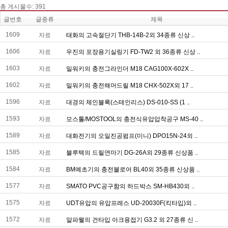
총게시물수:391
글번호
글종류
제목
1609
자료
태화의고속절단기THB-14B-2외34종류신상..
1606
자료
우진의포장용기실링기FD-TW2외36종류신상..
1603
자료
밀워키의충전그라인더M18CAG100X-602X..
1602
자료
밀워키의충전해머드릴M18CHX-502X외17..
1596
자료
대경의체인블록(스테인리스)DS-010-SS(1..
1593
자료
모스툴/MOSTOOL의충전식유압압착공구MS-40..
1589
자료
대화전기의오일진공펌프(미니)DPO15N-24외..
1585
자료
블루텍의드릴연마기DG-26A외29종류신상품..
1584
자료
BM예초기의충전블로어BL40외35종류신상품..
1577
자료
SMATOPVC공구함의하드박스SM-HB430외..
1575
자료
UDT유압의유압프레스UD-20030F(킥타입)외..
1572
자료
알파웰의건타입아크용접기G3.2외27종류신..