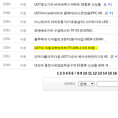
1569
자료
UDT청소기의바닥세척기A40외28종류신상품..
[1
▼
]
1568
자료
UDT바이브레이터의콤팩터(아스콘전용)FPC-60..
[1
▼
]
1564
자료
이노테크의야외포충기(가로등설치)스마트키퍼LED..
1561
자료
로덴베르거의수압테스터TP25(6.0250)..
1556
자료
블루텍의디지털토크렌치(몽키타입)BEM-135AH..
1554
자료
UDT의자동파렛트트럭PT-20N-2.4외64종..
1551
자료
모두다몰/모두다컴UDT기손의에어석재연마기외45..
[2
▼
1549
자료
대진의충전식유압압착공구외62종류신상품판매개..
1
2
3
4
5
6
7
8
9
10
11
12
13
14
15
16