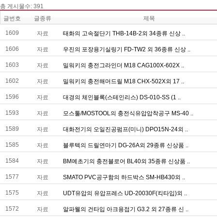
총게시물수:391
글번호
글종류
제목
1609
자료
태화의고속절단기THB-14B-2외34종류신상..
1606
자료
우진의포장용기실링기FD-TW2외36종류신상..
1603
자료
밀워키의충전그라인더M18CAG100X-602X..
1602
자료
밀워키의충전해머드릴M18CHX-502X외17..
1596
자료
대경의체인블록(스테인리스)DS-010-SS(1..
1593
자료
모스툴/MOSTOOL의충전식유압압착공구MS-40..
1589
자료
대화전기의오일진공펌프(미니)DPO15N-24외..
1585
자료
블루텍의드릴연마기DG-26A외29종류신상품..
1584
자료
BM예초기의충전블로어BL40외35종류신상품..
1577
자료
SMATOPVC공구함의하드박스SM-HB430외..
1575
자료
UDT유압의유압프레스UD-20030F(킥타입)외..
1572
자료
알파웰의건타입아크용접기G3.2외27종류신..