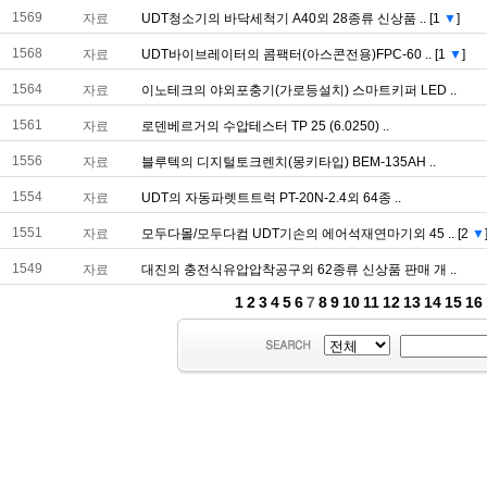
1569
자료
UDT청소기의바닥세척기A40외28종류신상품..
[1
▼
]
1568
자료
UDT바이브레이터의콤팩터(아스콘전용)FPC-60..
[1
▼
]
1564
자료
이노테크의야외포충기(가로등설치)스마트키퍼LED..
1561
자료
로덴베르거의수압테스터TP25(6.0250)..
1556
자료
블루텍의디지털토크렌치(몽키타입)BEM-135AH..
1554
자료
UDT의자동파렛트트럭PT-20N-2.4외64종..
1551
자료
모두다몰/모두다컴UDT기손의에어석재연마기외45..
[2
▼
1549
자료
대진의충전식유압압착공구외62종류신상품판매개..
1
2
3
4
5
6
7
8
9
10
11
12
13
14
15
16