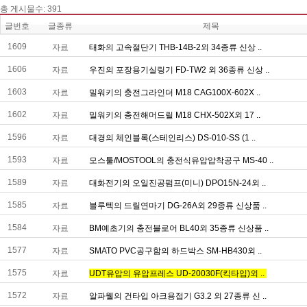
총게시물수:391
글번호
글종류
제목
1609
자료
태화의고속절단기THB-14B-2외34종류신상..
1606
자료
우진의포장용기실링기FD-TW2외36종류신상..
1603
자료
밀워키의충전그라인더M18CAG100X-602X..
1602
자료
밀워키의충전해머드릴M18CHX-502X외17..
1596
자료
대경의체인블록(스테인리스)DS-010-SS(1..
1593
자료
모스툴/MOSTOOL의충전식유압압착공구MS-40..
1589
자료
대화전기의오일진공펌프(미니)DPO15N-24외..
1585
자료
블루텍의드릴연마기DG-26A외29종류신상품..
1584
자료
BM예초기의충전블로어BL40외35종류신상품..
1577
자료
SMATOPVC공구함의하드박스SM-HB430외..
1575
자료
UDT유압의유압프레스UD-20030F(킥타입)외..
1572
자료
알파웰의건타입아크용접기G3.2외27종류신..