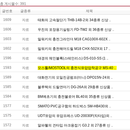
총게시물수:391
글번호
글종류
제목
1609
자료
태화의고속절단기THB-14B-2외34종류신상..
1606
자료
우진의포장용기실링기FD-TW2외36종류신상..
1603
자료
밀워키의충전그라인더M18CAG100X-602X..
1602
자료
밀워키의충전해머드릴M18CHX-502X외17..
1596
자료
대경의체인블록(스테인리스)DS-010-SS(1..
1593
자료
모스툴/MOSTOOL의충전식유압압착공구MS-40..
1589
자료
대화전기의오일진공펌프(미니)DPO15N-24외..
1585
자료
블루텍의드릴연마기DG-26A외29종류신상품..
1584
자료
BM예초기의충전블로어BL40외35종류신상품..
1577
자료
SMATOPVC공구함의하드박스SM-HB430외..
1575
자료
UDT유압의유압프레스UD-20030F(킥타입)외..
1572
자료
알파웰의건타입아크용접기G3.2외27종류신..