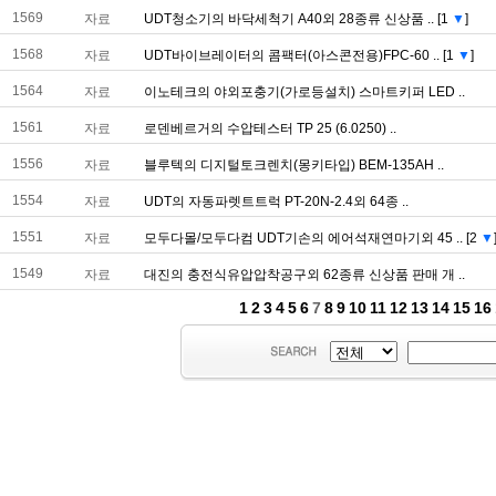
1569
자료
UDT청소기의바닥세척기A40외28종류신상품..
[1
▼
]
1568
자료
UDT바이브레이터의콤팩터(아스콘전용)FPC-60..
[1
▼
]
1564
자료
이노테크의야외포충기(가로등설치)스마트키퍼LED..
1561
자료
로덴베르거의수압테스터TP25(6.0250)..
1556
자료
블루텍의디지털토크렌치(몽키타입)BEM-135AH..
1554
자료
UDT의자동파렛트트럭PT-20N-2.4외64종..
1551
자료
모두다몰/모두다컴UDT기손의에어석재연마기외45..
[2
▼
1549
자료
대진의충전식유압압착공구외62종류신상품판매개..
1
2
3
4
5
6
7
8
9
10
11
12
13
14
15
16