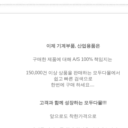
이제기계부품,산업용품은
구매한제품에대해A/S100%책임지는
150,000건이상상품을판매하는모두다몰에서
쉽고빠른검색으로
한번에구매하세요....
고객과함께성장하는모두다몰!!!
앞으로도착한가격으로