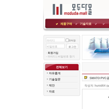
제품구매
기술자료
아이디
ID저장
비밀번호
로그인
·
회원가입
·
아이디|비밀번호찾기
전체보기
자유롭게
SMATOPV
기술질문
제안
작성자:hunid64
(i
자료