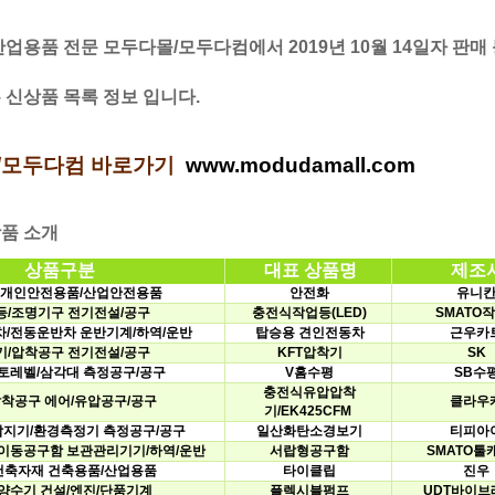
업용품전문모두다몰/모두다컴에서2019년10월14일자판매
신상품목록정보입니다.
/모두다컴바로가기
www.modudamall.com
상품소개
상품구분
대표상품명
제조
개인안전용품/산업안전용품
안전화
유니
등/조명기구전기전설/공구
충전식작업등(LED)
SMATO
/전동운반차운반기계/하역/운반
탑승용견인전동차
근우카
기/압착공구전기전설/공구
KFT압착기
SK
토레벨/삼각대측정공구/공구
V홈수평
SB수
충전식유압압착
착공구에어/유압공구/공구
클라우
기/EK425CFM
탐지기/환경측정기측정공구/공구
일산화탄소경보기
티피아
이동공구함보관관리기기/하역/운반
서랍형공구함
SMATO툴
건축자재건축용품/산업용품
타이클립
진우
양수기건설/엔진/단품기계
플렉시블펌프
UDT바이브