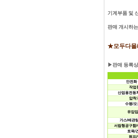
기계부품및산
판매개시하는
★모두다몰
▶판매등록
안전화
작업
산업용전동차
압착
수평/오
유압압
가스/배관
서랍형공구함/
토목/
펌프/