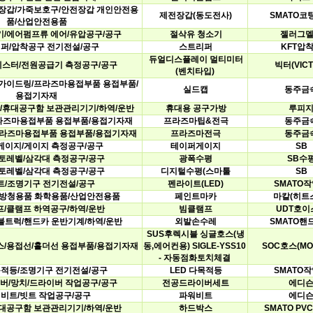
장갑/가죽보호구/안전장갑개인안전용
제전장갑(동도전사)
SMATO코
품/산업안전용품
/에어펌프류에어/유압공구/공구
절삭유청소기
젤러그
퍼/압착공구전기전설/공구
스트리퍼
KFT압
듀얼디스플레이멀티미터
테스터/전원공급기측정공구/공구
빅터(VICT
(벤치타입)
가이드링/프라즈마용접부품용접부품/
실드캡
동주금
용접기자재
/휴대공구함보관관리기기/하역/운반
휴대용공구가방
루피
라즈마용접부품용접부품/용접기자재
프라즈마팁&전극
동주금
프라즈마용접부품용접부품/용접기자재
프라즈마전극
동주금
게이지/게이지측정공구/공구
테이퍼게이지
SB
토레벨/삼각대측정공구/공구
광폭수평
SB수
토레벨/삼각대측정공구/공구
디지털수평(스마툴
SB
트/조명기구전기전설/공구
펜라이트(LED)
SMATO
/방청용품화학용품/산업안전용품
페인트마카
마칼(히트
/클램프하역공구/하역/운반
빔클램프
UDT호이
블트럭/핸드카운반기계/하역/운반
외발손수레
SMATO핸
SUS후렉시블싱글호스(냉
스/용접선/홀더선용접부품/용접기자재
동,에어컨용)SIGLE-YSS10
SOC호스(MO
-자동점화토치체결
목적등/조명기구전기전설/공구
LED다목적등
SMATO
버/망치/드라이버작업공구/공구
전공드라이버세트
에디
비트/빗트작업공구/공구
파워비트
에디
대공구함보관관리기기/하역/운반
하드박스
SMATOPV