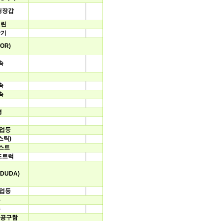
팅장갑
멜린
착기
OR)
속
지
속
속
평
작업등
스틱)
스트
드트럭
DUDA)
작업등
슨
슨
C공구함