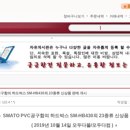
장바구니보기
주문내역
거래내역
C공구함의하드박스SM-HB430외23종류신상품판매개시
작성일:1
p:122.4.*.*)
◐SMATOPVC공구함의하드박스SM-HB430외23종류신상
(2019년10월14일모두다몰/모두다컴)◑