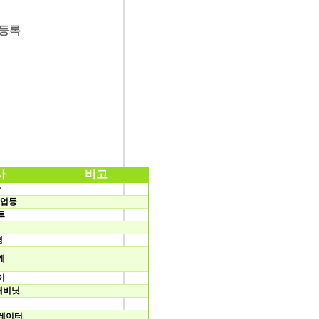
등록
사
비고
칸
작업등
트
평
케
이
캐비닛
레이터