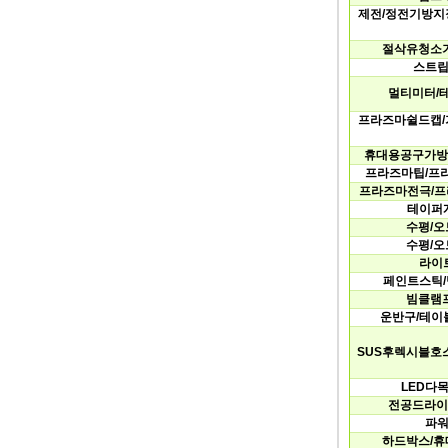
제전/정전기방지
절삭유청소기
스트립
멀티미터/
프라즈마쉴드캡/
휴대용공구가방
프라즈마팁/프
프라즈마전극/
테이퍼
수평/오
수평/오
라이
페인트스틱
빔클램프
운반구/테이
SUS후렉시블호
LED다
전공드라이
파워
하드박스/휴