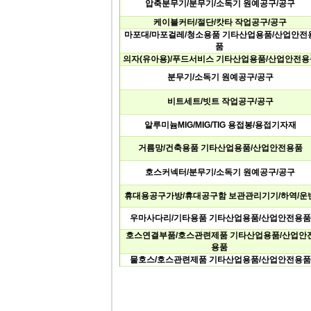
압축분무기/분무기/소독기원예공구/공구
케이블커터/절단/캇타작업공구/공구
마포대/마포걸레/청소용품기타산업용품/산업안전
품
의자(유아용)/푸드서비스기타산업용품/산업안전용
분무기/소독기원예공구/공구
비트세트/빗트작업공구/공구
알루미늄MIG/MIG/TIG용접봉/용접기자재
거름망/건축용품기타산업용품/산업안전용품
호스커넥터/분무기/소독기원예공구/공구
휴대용공구가방/휴대공구함보관관리기기/하역/운
우마사다리/기타용품기타산업용품/산업안전용품
호스연결부품/호스관련제품기타산업용품/산업안
용품
물호스/호스관련제품기타산업용품/산업안전용품