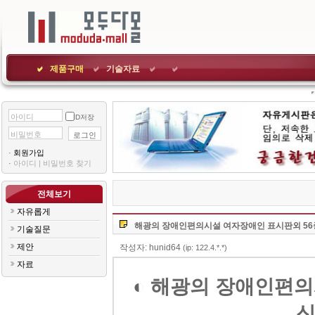
제품구매
기술자료
아이디
ID저장
비밀번호
로그인
·
회원가입
·
아이디|비밀번호찾기
전체보기
자유롭게
해광의장애인편의시설여자장애인표시판외5
기술질문
제안
작성자:hunid64
(ip:122.4.*.*)
자료
◐해광의장애인편의