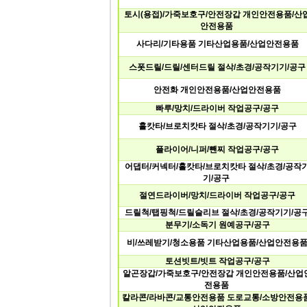
토시(용접)/가죽보호구/안전장갑개인안전용품/산
안전용품
사다리/기타용품기타산업용품/산업안전용품
스폿드릴/드릴/센터드릴절삭/초경/공작기기/공구
안전화개인안전용품/산업안전용품
빠루/망치/드라이버작업공구/공구
홀캇타/브로치캇타절삭/초경/공작기기/공구
플라이어/니퍼/뺀찌작업공구/공구
어댑터/커넥터/홀캇타/브로치캇타절삭/초경/공작
기/공구
절연드라이버/망치/드라이버작업공구/공구
드릴척/탭핑척/드릴슬리브절삭/초경/공작기기/공
분무기/소독기원예공구/공구
비/쓰레받기/청소용품기타산업용품/산업안전용
토션빗트/빗트작업공구/공구
알곤장갑/가죽보호구/안전장갑개인안전용품/산업
전용품
칼라콘/라바콘/교통안전용품도로교통/소방안전용품