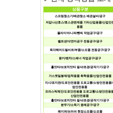
상품구분
스프링청소기/배관청소배관설비/공구
저압나선호스/호스관련제품기타산업용품/산업안
용품
플라이어/니퍼/뺀찌작업공구/공구
벨트샌더/연마공구전동공구/공구
육각해머드릴비트/부품/소모품전동공구/공구
몽키/렌치/스패너작업공구/공구
홀캇타/브로치캇타절삭/초경/공작기기/공구
가스켓밀봉제/접착용품화학용품/산업안전용품
지시/표지판/도로안전용품도로교통/소방안전용품/
업안전용품
프라스틱체인/도로안전용품도로교통/소방안전용품
산업안전용품
홀캇타/브로치캇타절삭/초경/공작기기/공구
분무기/소독기원예공구/공구
페이퍼/브러쉬현장소모품/소모품