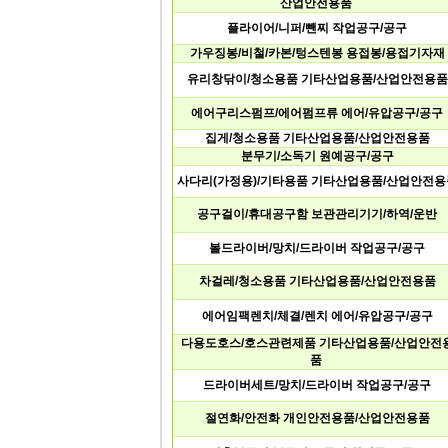
산업안전용품
플라이어/니퍼/뺀찌작업공구/공구
가우징봉/비철/카본/텅스텐봉용접봉/용접기자재
유리창닦이/청소용품기타산업용품/산업안전용품
에어구리스펌프/에어펌프류에어/유압공구/공구
집게/청소용품기타산업용품/산업안전용품
분무기/소독기원예공구/공구
사다리(가정용)/기타용품기타산업용품/산업안전용
공구걸이/휴대공구함보관관리기기/하역/운반
볼드라이버/망치/드라이버작업공구/공구
차걸레/청소용품기타산업용품/산업안전용품
에어임팩렌치/체결/렌치에어/유압공구/공구
다용도호스/호스관련제품기타산업용품/산업안전
품
드라이버세트/망치/드라이버작업공구/공구
절연화/안전화개인안전용품/산업안전용품