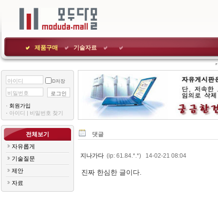
제품구매
기술자료
아이디
ID저장
비밀번호
로그인
·
회원가입
·
아이디|비밀번호찾기
전체보기
댓글
자유롭게
지나가다
(ip:61.84.*.*)14-02-2108:04
기술질문
제안
자료