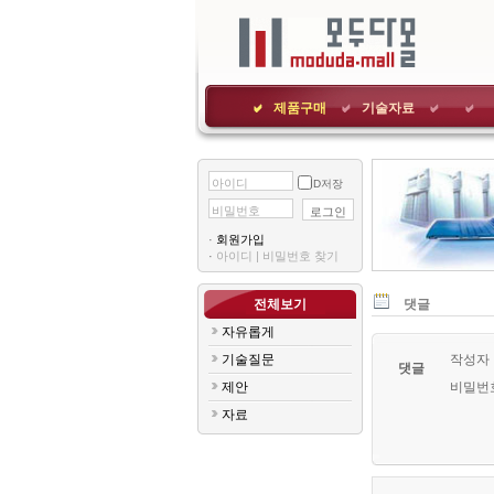
제품구매
기술자료
아이디
ID저장
비밀번호
로그인
·
회원가입
·
아이디|비밀번호찾기
전체보기
댓글
자유롭게
기술질문
작성자
댓글
제안
비밀번
자료